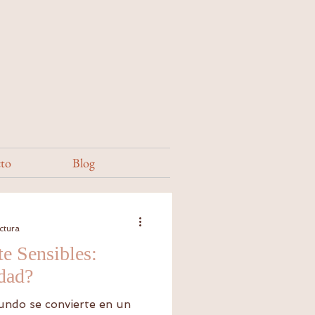
to
Blog
ctura
e Sensibles:
idad?
undo se convierte en un