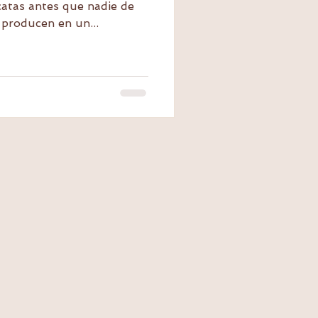
catas antes que nadie de
producen en un...