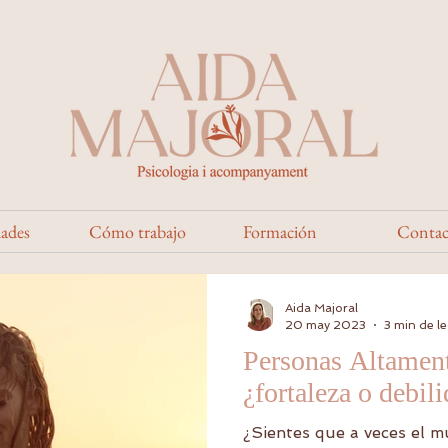
dades
Cómo trabajo
Formación
Contac
Aida Majoral
20 may 2023
3 min de le
Personas Altament
¿fortaleza o debil
¿Sientes que a veces el m