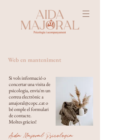
Web en manteniment
Si vols informació o
concertar una visita de
psicologia, envia'm un
correu electrònic a
amajoral@copc.cat
o
bé omple el formulari
de contacte.
Moltes gràcies!
Aida Majoral Psicologia